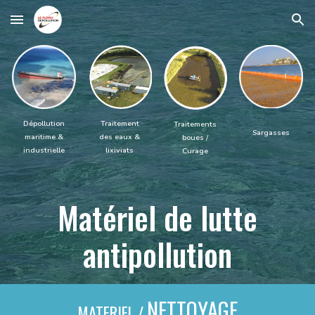
Skip to main content
Skip to navigation
Traitement
Dépollution
Traitements
Sargasses
des eaux &
maritime
&
boues
/
lixiviats
industrielle
Curage
Matériel de lutte
antipollution
NETTOYAGE
MATERIEL
/